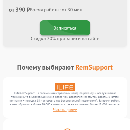
от 390 ₽
Время работы: от 30 мин
Записаться
Скидка 20% при записи на сайте
Почему выбирают
RemSupport
ILifeRemSupport — современный сервисный центр по ремонту и обслуживанию
техники iLife в Благовещенске с более чем десятилетним опытом работы. В штате
компании — порядка 18 мастеров с профессиональной подготовкой. За время работы
к нам обратились более 10 000 клиентов, а также выполнено более 12 000 ремонтов.
Ежемесячно в сервисный центр поступает более 300 устройств, включая , , . Мы
Читать далее
работаем с широким спектром неисправностей и обеспечиваем надежный результат
благодаря квалификации мастеров.