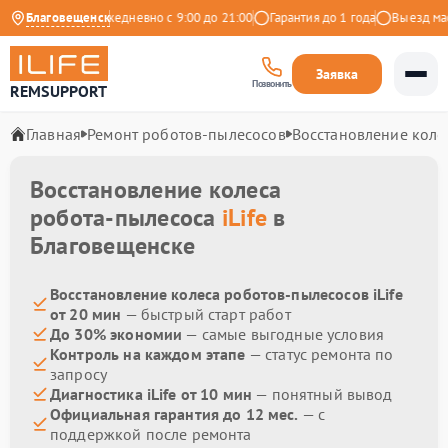
9 на Яндекс
Благовещенск
Ежедневно с 9:00 до 21:00
Гарантия до 1 года
Выезд масте
Заявка
Позвонить
REMSUPPORT
Главная
Ремонт роботов-пылесосов
Восстановление коле
Восстановление колеса
робота-пылесоса
iLife
в
Благовещенске
Восстановление колеса роботов-пылесосов iLife
от 20 мин
— быстрый старт работ
До 30% экономии
— самые выгодные условия
Контроль на каждом этапе
— статус ремонта по
запросу
Диагностика iLife от 10 мин
— понятный вывод
Официальная гарантия до 12 мес.
— с
поддержкой после ремонта